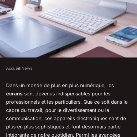
Accueil
›
News
NEWS
Quels sont les impacts des
Dans un monde de plus en plus numérique, les
écrans
sont devenus indispensables pour les
nouvelles technologies de
professionnels et les particuliers. Que ce soit dans le
revêtements anti-reflet sur la
cadre du travail, pour le divertissement ou la
visibilité des écrans tactiles
communication, ces appareils électroniques sont de
embarqués?
plus en plus sophistiqués et font désormais partie
intégrante de notre quotidien. Parmi les avancées