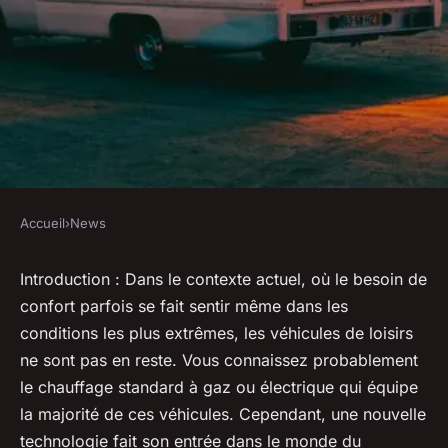
Accueil
›
News
NEWS
Quels sont les avantages des
Introduction
: Dans le contexte actuel, où le besoin de
confort parfois se fait sentir même dans les
systèmes de chauffage au sol
conditions les plus extrêmes, les véhicules de loisirs
pour les véhicules de loisirs en
ne sont pas en reste. Vous connaissez probablement
conditions hivernales?
le chauffage standard à gaz ou électrique qui équipe
la majorité de ces véhicules. Cependant, une nouvelle
Giulia
•
6 juin 2024
•
5 min de lecture
technologie fait son entrée dans le monde du